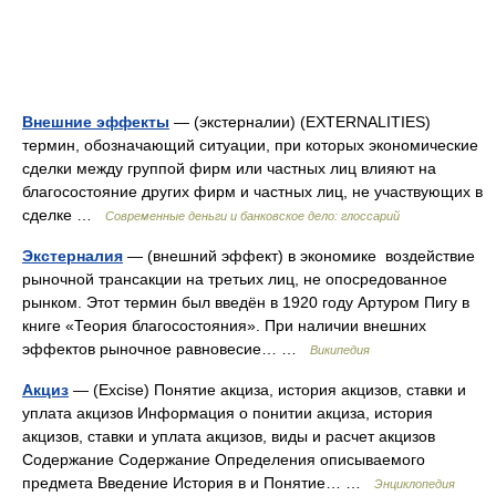
Внешние эффекты
— (экстерналии) (EXTERNALITIES)
термин, обозначающий ситуации, при которых экономические
сделки между группой фирм или частных лиц влияют на
благосостояние других фирм и частных лиц, не участвующих в
сделке …
Современные деньги и банковское дело: глоссарий
Экстерналия
— (внешний эффект) в экономике воздействие
рыночной трансакции на третьих лиц, не опосредованное
рынком. Этот термин был введён в 1920 году Артуром Пигу в
книге «Теория благосостояния». При наличии внешних
эффектов рыночное равновесие… …
Википедия
Акциз
— (Excise) Понятие акциза, история акцизов, ставки и
уплата акцизов Информация о понитии акциза, история
акцизов, ставки и уплата акцизов, виды и расчет акцизов
Содержание Содержание Определения описываемого
предмета Введение История в и Понятие… …
Энциклопедия